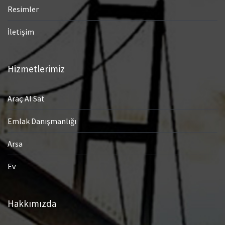
Resimler
İletişim
Hizmetlerimiz
Araç Al Sat
Emlak Danışmanlığı
Arsa
Ev
Hakkımızda