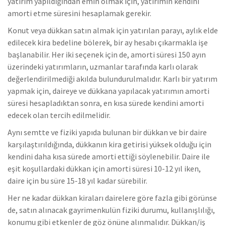
yatırım yapıldığından emin olmak için, yatırımın kendini
amorti etme süresini hesaplamak gerekir.
Konut veya dükkan satın almak için yatırılan parayı, aylık elde
edilecek kira bedeline bölerek, bir ay hesabı çıkarmakla işe
başlanabilir. Her iki seçenek için de, amorti süresi 150 ayın
üzerindeki yatırımların, uzmanlar tarafında karlı olarak
değerlendirilmediği akılda bulundurulmalıdır. Karlı bir yatırım
yapmak için, daireye ve dükkana yapılacak yatırımın amorti
süresi hesapladıktan sonra, en kısa sürede kendini amorti
edecek olan tercih edilmelidir.
Aynı semtte ve fiziki yapıda bulunan bir dükkan ve bir daire
karşılaştırıldığında, dükkanın kira getirisi yüksek olduğu için
kendini daha kısa sürede amorti ettiği söylenebilir. Daire ile
eşit koşullardaki dükkan için amorti süresi 10-12 yıl iken,
daire için bu süre 15-18 yıl kadar sürebilir.
Her ne kadar dükkan kiraları dairelere göre fazla gibi görünse
de, satın alınacak gayrimenkulün fiziki durumu, kullanışlılığı,
konumu gibi etkenler de göz önüne alınmalıdır. Dükkan/iş